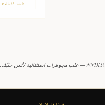
طلب الكتالوج
NNDDA — علب مجوهرات استثنائية لأثمن حليّك.
NNDDA